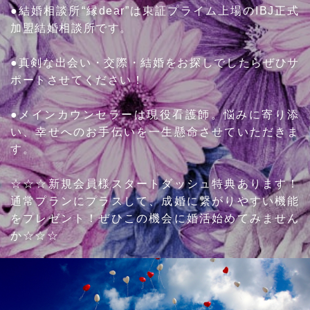
●結婚相談所“縁dear”は東証プライム上場のIBJ正式
加盟結婚相談所です。
●真剣な出会い・交際・結婚をお探しでしたらぜひサ
ポートさせてください！
●メインカウンセラーは現役看護師。悩みに寄り添
い、幸せへのお手伝いを一生懸命させていただきま
す。
☆☆☆新規会員様スタートダッシュ特典あります！
通常プランにプラスして、成婚に繋がりやすい機能
をプレゼント！ぜひこの機会に婚活始めてみません
か☆☆☆