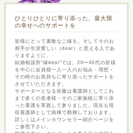
2023.06.03
トップページの写真を変更しました。
ひとりひとりに寄り添った、最大限
の幸せへのサポートを
2023.05.15
プロフィール写真を更新しました。
皆様にとって素敵なご縁を。そしてそのお
2023.02.22
相手が生涯愛しい（dear）と思える人であ
ホームページを公開しました。
りますように。
結婚相談所“縁dear”では、20〜40代の皆様
を中心に会員様一人一人のお悩み・理想・
その時のお気持ちに寄り添ったサポートを
させていただきます。
サポーターとなる佐藤は看護師としてこれ
まで多くの患者様・そのご家族様に寄り添
った看護を実践して参りました。現在も現
役看護師として病棟で勤務しております。
詳しくはメインカウンセラー紹介ページを
ご参照下さい。